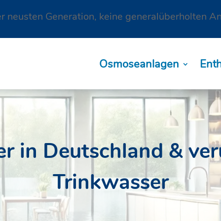
 neusten Generation, keine generalüberholten A
Osmoseanlagen
Ent
 in Deutschland & ver
Trinkwasser