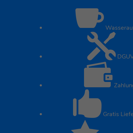

Wasseraufb

DGUV &

Zahlung

Gratis Lief
