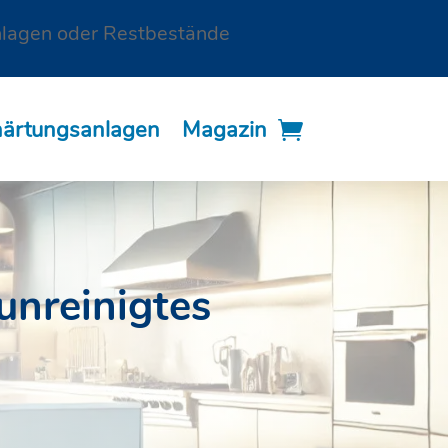
nlagen oder Restbestände
härtungsanlagen
Magazin
unreinigtes