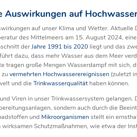
e Auswirkungen auf Hochwasser
wirkungen auf unser Klima und Wetter. Aktuelle D
peratur des Mittelmeers am 15. August 2024, ein
schnitt der
Jahre 1991 bis 2020
liegt und das zwe
führt dazu, dass mehr Wasser aus dem Meer verd
ete tragen große Mengen Wasserdampf mit sich, di
s zu
vermehrten Hochwasserereignissen
(zuletzt 
welt und die
Trinkwasserqualität
haben können.
nd Viren in unser Trinkwassersystem gelangen. D
bereitungsanlagen, sondern auch durch die Beein
chadstoffen und
Mikroorganismen
stellt ein ernsth
on wirksamen Schutzmaßnahmen, wie etwa der Ins