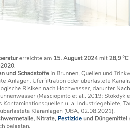
peratur
erreichte am
15. August 2024
mit
28,9 °C
–2020
.
ien und Schadstoffe
in Brunnen, Quellen und Trin
e Anlagen, Uferfiltration oder überlastete Kanali
ologische Risiken nach Hochwasser, darunter Na
runnenwasser (Masciopinto et al., 2019; Stokdyk et
s Kontaminationsquellen u. a. Industriegebiete, Ta
 überlastete Kläranlagen (UBA, 02.08.2021).
hwermetalle, Nitrate,
Pestizide
und Düngemittel
ch belasten.