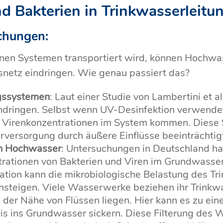
d Bakterien in Trinkwasserleitu
chungen:
nen Systemen transportiert wird, können Hochwas
gsnetz eindringen. Wie genau passiert das?
ngssystemen
: Laut einer Studie von Lambertini et a
ndringen. Selbst wenn UV-Desinfektion verwendet
n Virenkonzentrationen im System kommen. Diese S
ersorgung durch äußere Einflüsse beeinträchtig
h Hochwasser
: Untersuchungen in Deutschland ha
ationen von Bakterien und Viren im Grundwasser 
tration kann die mikrobiologische Belastung des T
 ansteigen. Viele Wasserwerke beziehen ihr Trinkw
 der Nähe von Flüssen liegen. Hier kann es zu ei
s ins Grundwasser sickern. Diese Filterung des Wa