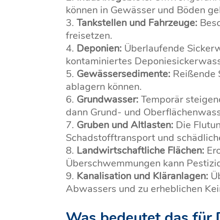
können in Gewässer und Böden ge
Tankstellen und Fahrzeuge:
Besc
freisetzen.
Deponien:
Überlaufende Sicker
kontaminiertes Deponiesickerwass
Gewässersedimente:
Reißende S
ablagern können.
Grundwasser:
Temporär steigend
dann Grund- und Oberflächenwass
Gruben und Altlasten:
Die Flutu
Schadstofftransport und schädlic
Landwirtschaftliche Flächen:
Ero
Überschwemmungen kann Pestizide 
Kanalisation und Kläranlagen:
Üb
Abwassers und zu erheblichen Kei
Was bedeutet das für