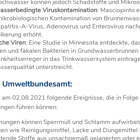
ochwasser können jedoch Schadstoffe und Mikro
wasserbedingte Viruskontamination
: Masciopinto e
mikrobiologischen Kontamination von Brunnenwasse
patitis-A-Virus, Adenovirus und Enterovirus nac
ölkerung erhöht.
che Viren
: Eine Studie in Minnesota entdeckte, 
en und fäkalen Bakterien in Grundwasserbrunnen fü
rankheitserreger in das Trinkwassersystem eintra
erqualität unterstreicht.
ut Umweltbundesamt:
m 02.08.2021 folgende Ereignisse, die in Folge
ngen führen können:
gen können Sperrmüll und Schlamm aufwirbeln.
lien wie Reinigungsmittel, Lacke und Düngemittel
nde Stoffe aus unsachgemäß gelagerten oder exp