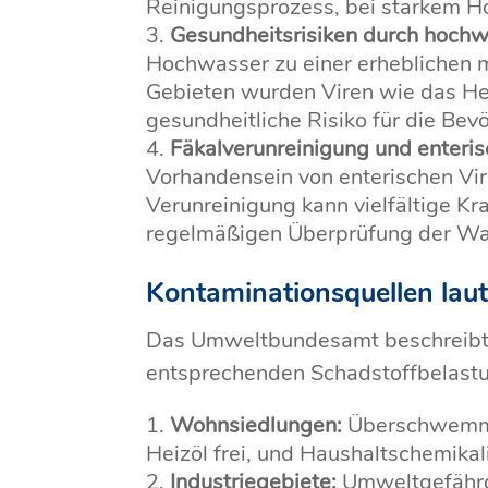
Reinigungsprozess, bei starkem H
Gesundheitsrisiken durch hoch
Hochwasser zu einer erheblichen 
Gebieten wurden Viren wie das He
gesundheitliche Risiko für die Bev
Fäkalverunreinigung und enteris
Vorhandensein von enterischen Vir
Verunreinigung kann vielfältige K
regelmäßigen Überprüfung der Wass
Kontaminationsquellen la
Das Umweltbundesamt beschreibt a
entsprechenden Schadstoffbelastu
Wohnsiedlungen:
Überschwemmun
Heizöl frei, und Haushaltschemika
Industriegebiete:
Umweltgefährde