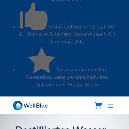

Gratis Lieferung in DE ab 50
€ - Schneller & sicherer Versand (auch CH
& AT) mit DHL

Neuware der neusten
Generation, keine generalüberholten
Anlagen oder Restbestände