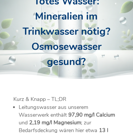
Totes Wasser:
Mineralien im
Trinkwasser nötig?
Osmosewasser
gesund?
Kurz & Knapp – TL;DR
Leitungswasser aus unserem
Wasserwerk enthält
97,90 mg/l Calcium
und
2,19 mg/l Magnesium
; zur
Bedarfsdeckung wären hier etwa
13 l