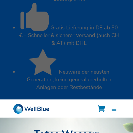

Gratis Lieferung in DE ab 50
€ - Schneller & sicherer Versand (auch CH
& AT) mit DHL

Neuware der neusten
Generation, keine generalüberholten
Anlagen oder Restbestände