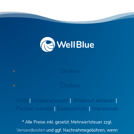
Follow
Follow
AGB
|
Widerrufsrecht
|
Widerruf erklären
|
Partner werden
|
Datenschutz
|
Impressum
* Alle Preise inkl. gesetzl. Mehrwertsteuer zzgl.
Versandkosten
und ggf. Nachnahmegebühren, wenn