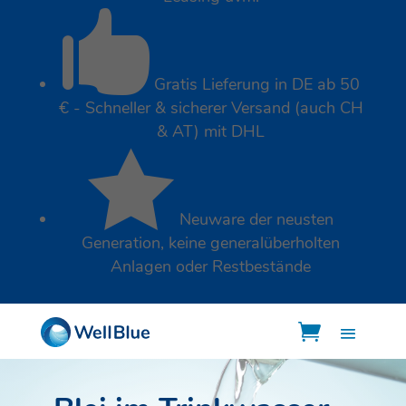

Gratis Lieferung in DE ab 50
€ - Schneller & sicherer Versand (auch CH
& AT) mit DHL

Neuware der neusten
Generation, keine generalüberholten
Anlagen oder Restbestände