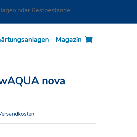
nlagen oder Restbestände
härtungsanlagen
Magazin
flowAQUA nova
Versandkosten