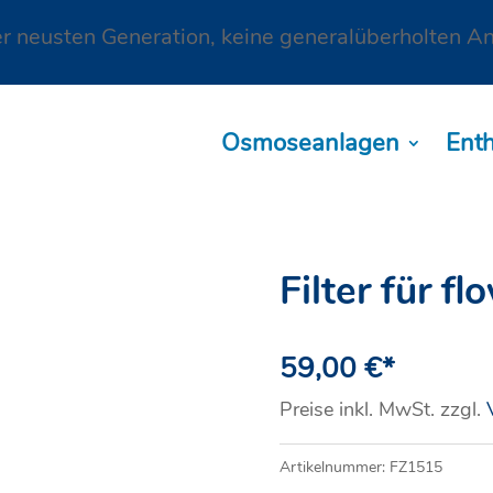
 neusten Generation, keine generalüberholten A
Osmoseanlagen
Ent
Filter für 
59,00
€
*
Preise inkl. MwSt. zzgl.
Artikelnummer:
FZ1515