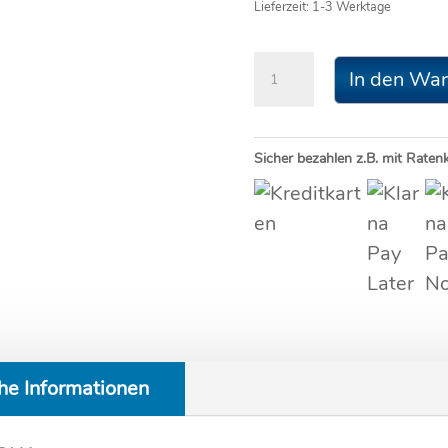
Lieferzeit:
1-3 Werktage
Filter
In den Wa
für
flowAQUA
nova
Sicher bezahlen z.B. mit Raten
Menge
he Informationen