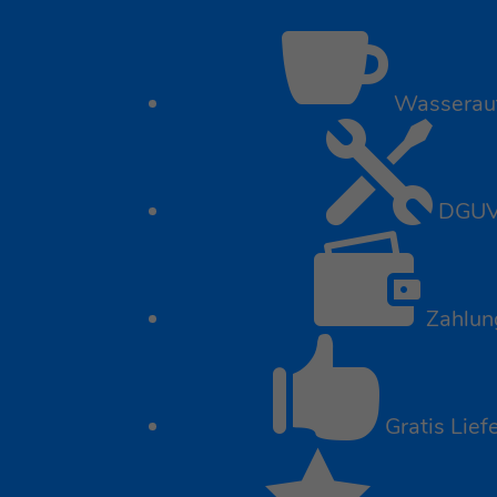

Wasseraufb

DGUV &

Zahlung

Gratis Lief
