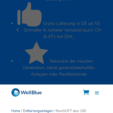

Gratis Lieferung in DE ab 50
€ - Schneller & sicherer Versand (auch CH
& AT) mit DHL

Neuware der neusten
Generation, keine generalüberholten
Anlagen oder Restbestände
/
/ flowSOFT duo 100
Home
Enthärtungsanlagen