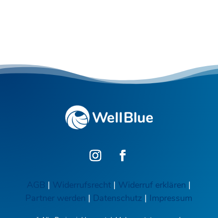
Kostenlos anfragen
AGB
|
Widerrufsrecht
|
Widerruf erklären
|
Partner werden
|
Datenschutz
|
Impressum